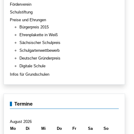
Förderverein
Schulstiftung
Preise und Ehrungen
Bürgerpreis 2015
Ehrenplakette in Weiß
Sächsischer Schulpreis
Schulgartenwettbewerb
Deutscher Gründerpreis
Digitale Schule
Infos für Grundschulen
Previous
Previous
Next
Next
Termine
Year
Month
Year
Month
August 2026
Mo
Di
Mi
Do
Fr
Sa
So