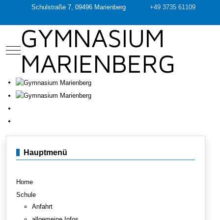
Schulstraße 7, 09496 Marienberg
+49 3735 61109
GYMNASIUM
Mobile Menu Toggle
MARIENBERG
Hauptmenü
Home
Schule
Anfahrt
allgemeine Infos